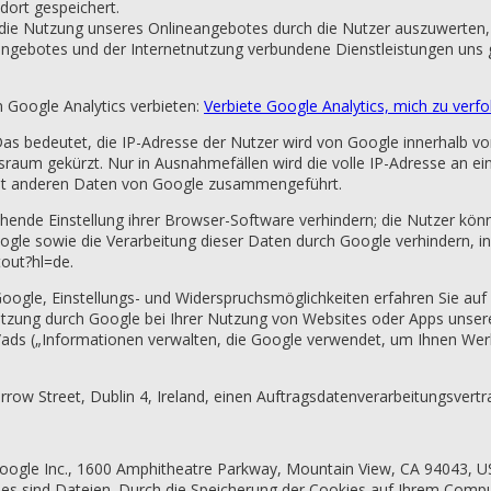
dort gespeichert.
die Nutzung unseres Onlineangebotes durch die Nutzer auszuwerten, 
ngebotes und der Internetnutzung verbundene Dienstleistungen uns 
 Google Analytics verbieten:
Verbiete Google Analytics, mich zu verfo
 Das bedeutet, die IP-Adresse der Nutzer wird von Google innerhalb v
um gekürzt. Nur in Ausnahmefällen wird die volle IP-Adresse an ein
mit anderen Daten von Google zusammengeführt.
hende Einstellung ihrer Browser-Software verhindern; die Nutzer kön
le sowie die Verarbeitung dieser Daten durch Google verhindern, i
tout?hl=de.
ogle, Einstellungs- und Widerspruchsmöglichkeiten erfahren Sie auf
nutzung durch Google bei Ihrer Nutzung von Websites oder Apps unser
/ads („Informationen verwalten, die Google verwendet, um Ihnen We
row Street, Dublin 4, Ireland, einen Auftragsdatenverarbeitungsvertr
Google Inc., 1600 Amphitheatre Parkway, Mountain View, CA 94043, 
 sind Dateien. Durch die Speicherung der Cookies auf Ihrem Compute