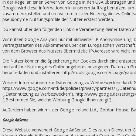
in der Regel an einen Server von Google in den USA übertragen und 
Google wird diese Informationen in unserem Auftrag benutzen, um 
zusammenzustellen und um weitere mit der Nutzung dieses Onlinea
pseudonyme Nutzungsprofile der Nutzer erstellt werden.
Du kannst über den folgenden Link die Verarbeitung deiner Daten an
Wir nutzen Google Analytics nur mit aktivierter IP-Anonymisierung.
Vertragsstaaten des Abkommens über den Europäischen Wirtschaftsra
von dem Browser des Nutzers übermittelte IP-Adresse wird nicht 
Die Nutzer können die Speicherung der Cookies durch eine entsprec
und auf ihre Nutzung des Onlineangebotes bezogenen Daten an Goog
herunterladen und installieren: http://tools.google.com/dlpage/gaop
Weitere Informationen zur Datennutzung zu Werbezwecken durch Go
https://www.google.com/intl/de/policies/privacy/partners/ („Daten
(„Datennutzung zu Werbezwecken“), http://www.google.de/settings
(„Bestimmen Sie, welche Werbung Google Ihnen zeigt“).
Außerdem haben wir mit der Google Ireland Ltd., Gordon House, Bar
Google AdSense
Diese Website verwendet Google AdSense. Dies ist ein Dienst der 
können. Google AdSense verwendet sogenannte Cookies. Die Cookies