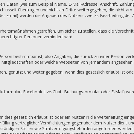
 Daten (wie zum Beispiel Name, E-Mail-Adresse, Anschrift, Zahlung
hlüsselt übertragen und nicht an Dritte weitergegeben, die nicht am B
er Email) werden die Angaben des Nutzers zwecks Bearbeitung der An
herheitsmaßnahmen getroffen, um sicher zu stellen, dass die Vorschri
berechtigter Personen verhindert wird.
Person bestimmbar ist, also Angaben, die zurück zu einer Person ve
s, Mitgliedschaften oder welche Webseiten von jemandem angesehen
genutzt und weiter gegeben, wenn dies gesetzlich erlaubt ist oder 
aktformular, Facebook Live-Chat, Buchungsformular oder E-Mail) we
dies gesetzlich erlaubt ist oder ein Nutzer in die Weiterleitung eingew
Erfüllung vertraglicher Verpflichtungen gegenüber dem Nutzer dient u
ständigen Stellen wie Strafverfolgungsbehörden angefordert werden.