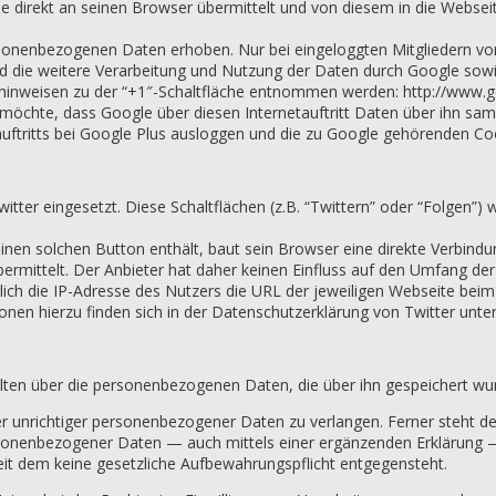
le direkt an seinen Browser übermittelt und von diesem in die Websei
ersonenbezogenen Daten erhoben. Nur bei eingeloggten Mitgliedern v
die weitere Verarbeitung und Nutzung der Daten durch Google sowie
inweisen zu der “+1″-Schaltfläche entnommen werden: http://www.go
ht möchte, dass Google über diesen Internetauftritt Daten über ihn sa
auftritts bei Google Plus ausloggen und die zu Google gehörenden Co
ter eingesetzt. Diese Schaltflächen (z.B. “Twittern” oder “Folgen”) w
einen solchen Button enthält, baut sein Browser eine direkte Verbindu
rmittelt. Der Anbieter hat daher keinen Einfluss auf den Umfang der D
ch die IP-Adresse des Nutzers die URL der jeweiligen Webseite beim B
nen hierzu finden sich in der Datenschutzerklärung von Twitter unter 
alten über die personenbezogenen Daten, die über ihn gespeichert wur
der unrichtiger personenbezogener Daten zu verlangen. Ferner steht d
rsonenbezogener Daten — auch mittels einer ergänzenden Erklärung —
t dem keine gesetzliche Aufbewahrungspflicht entgegensteht.