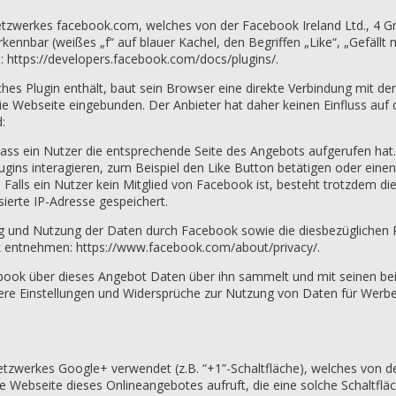
etzwerkes facebook.com, welches von der Facebook Ireland Ltd., 4 Gr
kennbar (weißes „f“ auf blauer Kachel, den Begriffen „Like“, „Gefäll
 https://developers.facebook.com/docs/plugins/.
hes Plugin enthält, baut sein Browser eine direkte Verbindung mit de
ie Webseite eingebunden. Der Anbieter hat daher keinen Einfluss auf 
:
dass ein Nutzer die entsprechende Seite des Angebots aufgerufen hat
ins interagieren, zum Beispiel den Like Button betätigen oder ein
Falls ein Nutzer kein Mitglied von Facebook ist, besteht trotzdem di
ierte IP-Adresse gespeichert.
 und Nutzung der Daten durch Facebook sowie die diesbezüglichen R
 entnehmen: https://www.facebook.com/about/privacy/.
book über dieses Angebot Daten über ihn sammelt und mit seinen bei
ere Einstellungen und Widersprüche zur Nutzung von Daten für Werbez
etzwerkes Google+ verwendet (z.B. “+1”-Schaltfläche), welches von 
e Webseite dieses Onlineangebotes aufruft, die eine solche Schaltflä