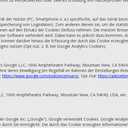
te zu Werbezwecken oder zwecks Erstellung von Nutzerprofilen verk
erät der Nutzer (PC, Smartphone o. ä.) spezifische, auf das Gerät be
 Speicherung von Logindaten). Zum anderen dienen sie, um die statis
nen auf den Einsatz der Cookies Einfluss nehmen. Die meisten Brows
wser-Software verhindert wird. Dabei kann es jedoch dazu kommen, da
können darüber hinaus die Erfassung der durch das Cookie erzeugten
gIns nutzen (Opt-out, z. B. bei Google Analytics Cookies).
rs Google LLC, 1600 Amphitheatre Parkway, Mountain View, CA 94043
ne deren Einwilligung (im Regelfall im Rahmen der Einstellungen ihrer
g:
https://www.google.com/policies/privacy/
, Opt-Out:
https://adssett
 LLC, 1600 Amphitheatre Parkway, Mountain View, CA 94043, USA, ein.
er Google Inc. („Google“). Google verwendet Cookies. Google Analyti
e durch Sie ermöglicht. Die durch das Cookie erzeugten Information