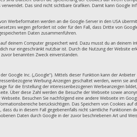
endet. Das sind nicht sichtbare Grafiken. Damit kann Google Inform
g von Werbeformaten werden an die Google-Server in den USA übermit
esetzes wegen gefordert ist oder für den Fall, dass Dritte von Goo
n gespeicherten Daten zusammenführen.
es auf deinem Computer gespeichert wird. Dazu musst du an deinem 
r dich nur eingeschränkt nutzbar ist. Durch die Nutzung der Website e
m zuvor benannten Zweck einverstanden.
er Google Inc. („Google“). Mittels dieser Funktion kann der Anbieter
nteressenbezogene Werbung-Anzeigen geschaltet werden, wenn sie an
e für die Erstellung der interessenbezogenen Werbeanzeigen bildet, 
eite. Über diese Zahl werden die Besuche der Webseite sowie anonymi
 Webseite. Besuchen Sie nachfolgend eine andere Webseite im Goog
nformationsbereiche berücksichtigen. Das Speichern von Cookies auf 
, dass du in diesem Fall gegebenenfalls nicht sämtliche Funktionen d
 erhobenen Daten durch Google in der zuvor beschriebenen Art und W