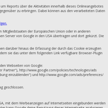
um Reports über die Aktivitäten innerhalb dieses Onlineangebotes
gegenüber zu erbringen. Dabei können aus den verarbeiteten Daten
lgen.
on Mitgliedstaaten der Europäischen Union oder in anderen
en Server von Google in den USA übertragen und dort gekürzt. Die
nen darüber hinaus die Erfassung der durch das Cookie erzeugten
ndem sie das unter dem folgenden Link verfügbare Browser-Plugin
 den Webseiten von Google:
er Partner“), http://www.google.com/policies/technologies/ads
rbung einzublenden“) und http://www.google.com/ads/preferences/
ag geschlossen.
USA, mit dem Werbeanzeigen auf Internetseiten eingebunden werden
r kann Google deine Benutzung dieser Internetseite analysieren.